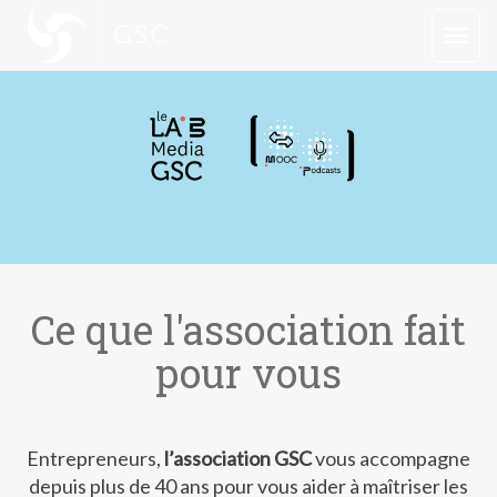
TOGG
Ce que l'association fait
pour vous
Entrepreneurs,
l’association GSC
vous accompagne
depuis plus de 40 ans pour vous aider à maîtriser les